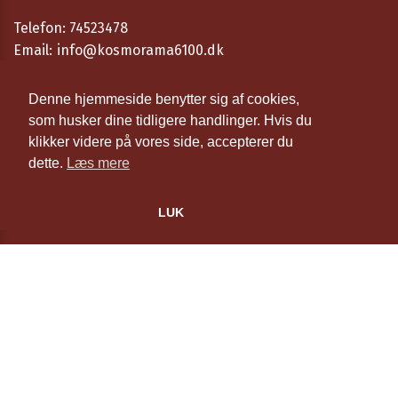
Telefon:
74523478
Email:
info@kosmorama6100.dk
Åbningstider
Denne hjemmeside benytter sig af cookies,
som husker dine tidligere handlinger. Hvis du
Cookie- og privatlivspolitik
klikker videre på vores side, accepterer du
dette.
Læs mere
Website og billetsystem fra ebillet a/s
LUK