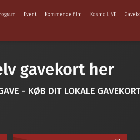
rogram
Event
Kommende film
Kosmo LIVE
Gaveko
elv gavekort her
 GAVE - KØB DIT LOKALE GAVEKORT