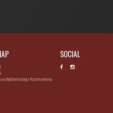
MAP
SOCIAL
t
s
ksusfødselsdag i Kosmorama