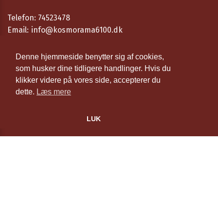
Telefon:
74523478
Email:
info@kosmorama6100.dk
Åbningstider
Denne hjemmeside benytter sig af cookies,
som husker dine tidligere handlinger. Hvis du
Cookie- og privatlivspolitik
klikker videre på vores side, accepterer du
dette.
Læs mere
Website og billetsystem fra ebillet a/s
LUK