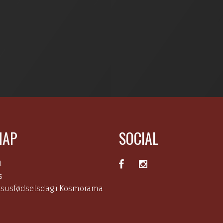
MAP
SOCIAL
t
s
ksusfødselsdag i Kosmorama