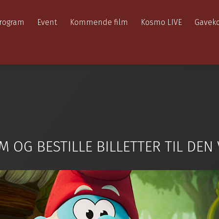
rogram
Event
Kommende film
Kosmo LIVE
Gaveko