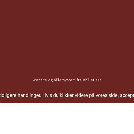
Website og billetsystem fra ebillet a/s
ligere handlinger. Hvis du klikker videre på vores side, accept