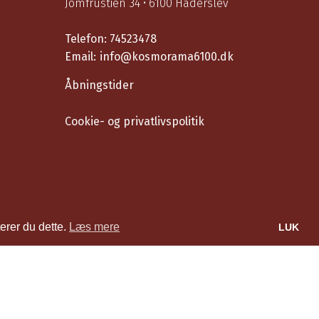
Jomfrustien 34 • 6100 Haderslev
Telefon:
74523478
Email:
info@kosmorama6100.dk
Åbningstider
Cookie- og privatlivspolitik
erer du dette.
Læs mere
LUK